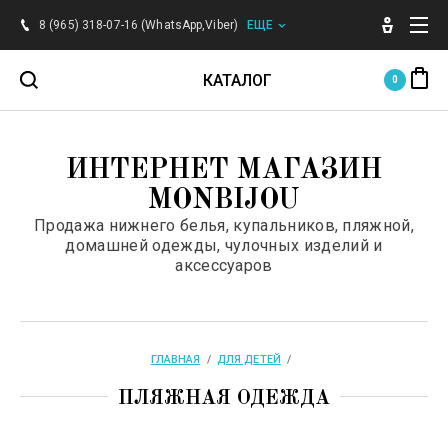
Главная
8 (965) 318-07-16 (WhatsApp,Viber)
ЕЩЕ
О компании
КАТАЛОГ
0
Доставка
Для женщин
ИНТЕРНЕТ МАГАЗИН
Оплата
MONBIJOU
Для мужчин
Продажа нижнего белья, купальников, пляжной,
Контакты
домашней одежды, чулочных изделий и
Для детей
аксессуаров
Напишите нам
Аксессуары
Карта сайта
ГЛАВНАЯ
  /  
ДЛЯ ДЕТЕЙ
  /  
Бренды
Таблица размеров
ПЛЯЖНАЯ ОДЕЖДА
Поиск по сайту