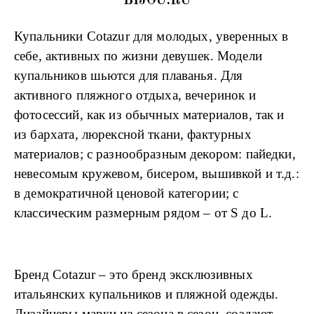
BIJOU.RU
Сайт временно не работает
Купальники
Cotazur
для молодых, уверенных в
себе, активных по жизни девушек. Модели
Регистрация
купальников шьются для плаванья. Для
Сайта не работает
активного пляжного отдыха, вечеринок и
фотосессий, как из обычных материалов, так и
из бархата, люрексной ткани, фактурных
материалов; с разнообразным декором: пайедки,
невесомым кружевом, бисером, вышивкой и т.д.:
в демократичной ценовой категории; с
классическим размерным рядом – от
S
до
L
.
Бренд
Cotazur
– это бренд эксклюзивных
итальянских купальников и пляжной одежды.
Дизайнеры марки из сезона в сезон, создают