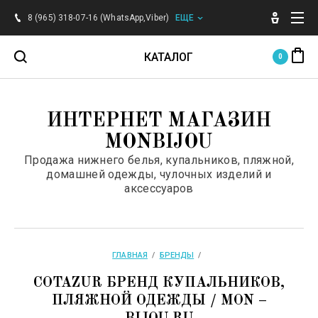
Главная
8 (965) 318-07-16 (WhatsApp,Viber)
ЕЩЕ
О компании
КАТАЛОГ
0
Доставка
Для женщин
ИНТЕРНЕТ МАГАЗИН
Оплата
MONBIJOU
Для мужчин
Продажа нижнего белья, купальников, пляжной,
Контакты
домашней одежды, чулочных изделий и
Для детей
аксессуаров
Напишите нам
Аксессуары
Карта сайта
ГЛАВНАЯ
  /  
БРЕНДЫ
  /  
Бренды
Таблица размеров
COTAZUR БРЕНД КУПАЛЬНИКОВ,
ПЛЯЖНОЙ ОДЕЖДЫ / MON –
Поиск по сайту